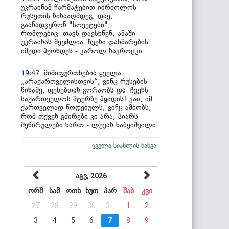
უკრაინამ წარმატებით იბრძოლოს
რუსეთის წინააღმდეგ, დაე,
გაანადგურონ "სოვეტები",
რომლებიც თავს დაესხნენ, ამაში
უკრაინას შეუძლია ჩვენი დახმარების
იმედი ჰქონდეს - კაროლ ნავროცკი
მიმიფურთხებია ყველა
19:47
„არაქართველისთვის“, ვინც რუსების
წინაშე, ფეხებთან გორაობს და ჩვენს
საქართველოს მტერზე ჰყიდის! ვაი, იმ
ქართველად წოდებულს, ვინც ამბობს,
რომ თქვენ გმირები კი არა, პიარს
შეწირულები ხართ - ლევან ხაბეიშვილი
ყველა სიახლის ნახვა
აგვ, 2026
ორშ
სამ
ოთხ
ხუთ
პარ
შაბ
კვი
27
28
29
30
31
1
2
3
4
5
6
7
8
9