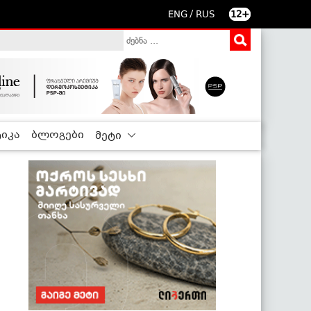
/
ENG
RUS
12+
იკა
ბლოგები
მეტი