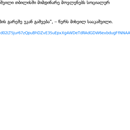
აშვილი თბილისში მიმდინარე მოვლენებს სოციალურ
ის გარეშე უკან გაშვება", – წერს მიხეილ სააკაშვილი.
s/pfbid02LT5Jur67zQpuBhDZvE35uEpxXg4WDeTdRAdGDW6exbdugFfNNA