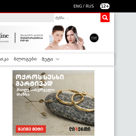
/
ENG
RUS
12+
იკა
ბლოგები
მეტი