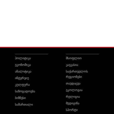
პოლიტიკა
მსოფლიო
ეკონომიკა
კავკასია
ანალიტიკა
საქართველოს
რეგიონები
ინტერვიუ
თავდაცვა
კულტურა
ეკოლოგია
საზოგადოება
რელიგია
ბიზნესი
მედიცინა
სამართალი
სპორტი