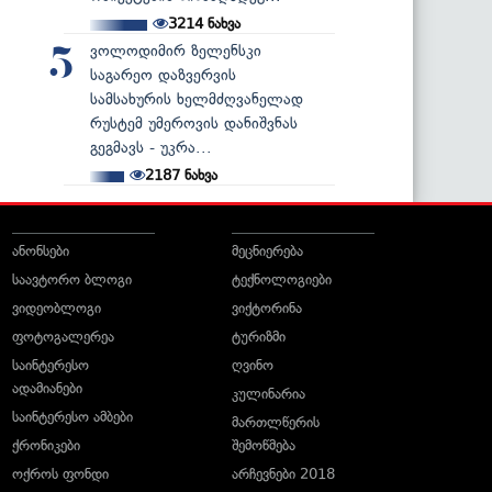
3214
ნახვა
ვოლოდიმირ ზელენსკი
5
საგარეო დაზვერვის
სამსახურის ხელმძღვანელად
რუსტემ უმეროვის დანიშვნას
გეგმავს - უკრა...
2187
ნახვა
ანონსები
მეცნიერება
საავტორო ბლოგი
ტექნოლოგიები
ვიდეობლოგი
ვიქტორინა
ფოტოგალერეა
ტურიზმი
საინტერესო
ღვინო
ადამიანები
კულინარია
საინტერესო ამბები
მართლწერის
ქრონიკები
შემოწმება
ოქროს ფონდი
არჩევნები 2018