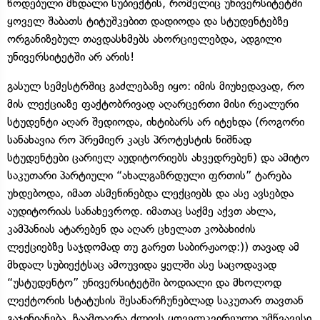
წოდებული მხდალი სუბიექტის, რომელიც უნივერსიტეტში
ყოველ შაბათს ტიტუშკებით დადიოდა და სტუდენტებზე
ორგანიზებულ თავდასხმებს ახორციელებდა, ადგილი
უნივერსიტეტში არ არის!
გასულ სემესტრშიც გაძლებაზე იყო: იმის მიუხედავად, რო
მის ლექციაზე ფაქტობრივად აღარცერთი მისი რეალური
სტუდენტი აღარ შედიოდა, იხტიბარს არ იტეხდა (როგორი
სანახავია რო პრემიერ კაცს პროტესტის ნიშნად
სტუდენტები ცარიელ აუდიტორიებს ახვედრებენ) და ამიტო
საკუთარი პარტიული “ახალგაზრდული ფრთის” ტარება
უხდებოდა, იმათ ასმენინებდა ლექციებს და ასე ავსებდა
აუდიტორიას სანახევროდ. იმათაც საქმე აქვთ ახლა,
კამპანიას ატარებენ და აღარ ცხელათ კობახიძის
ლექციებზე საჯდომად თუ გარეთ საბირჟაოდ:)) თავად ამ
მხდალ სუბიექტსაც ამოუვიდა ყელში ასე საცოდავად
“უსტუდენტო” უნივერსიტეტში ბოდიალი და მხოლოდ
ლექტორის სტატუსის შესანარჩუნებლად საკუთარ თავთან
გაჯინიანება, ჩაამთავრა ძლივს ყოველკვირეული უმწვავესი