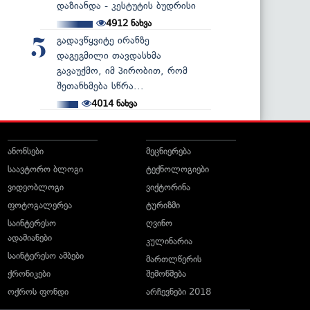
დაზიანდა - კესტუტის ბუდრისი
4912
ნახვა
გადავწყვიტე ირანზე
5
დაგეგმილი თავდასხმა
გავაუქმო, იმ პირობით, რომ
შეთანხმება სწრა...
4014
ნახვა
ანონსები
მეცნიერება
საავტორო ბლოგი
ტექნოლოგიები
ვიდეობლოგი
ვიქტორინა
ფოტოგალერეა
ტურიზმი
საინტერესო
ღვინო
ადამიანები
კულინარია
საინტერესო ამბები
მართლწერის
ქრონიკები
შემოწმება
ოქროს ფონდი
არჩევნები 2018