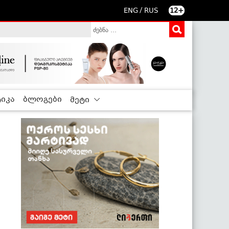
/
ENG
RUS
12+
იკა
ბლოგები
მეტი