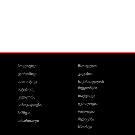
პოლიტიკა
მსოფლიო
ეკონომიკა
კავკასია
ანალიტიკა
საქართველოს
რეგიონები
ინტერვიუ
თავდაცვა
კულტურა
ეკოლოგია
საზოგადოება
რელიგია
ბიზნესი
მედიცინა
სამართალი
სპორტი