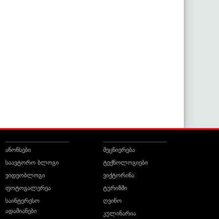
ანონსები
მეცნიერება
საავტორო ბლოგი
ტექნოლოგიები
ვიდეობლოგი
ვიქტორინა
ფოტოგალერეა
ტურიზმი
საინტერესო
ღვინო
ადამიანები
კულინარია