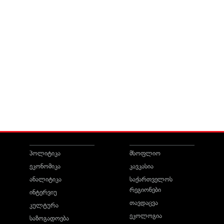
პოლიტიკა
მსოფლიო
ეკონომიკა
კავკასია
ანალიტიკა
საქართველოს
რეგიონები
ინტერვიუ
თავდაცვა
კულტურა
ეკოლოგია
საზოგადოება