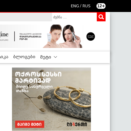
/
ENG
RUS
12+
იკა
ბლოგები
მეტი