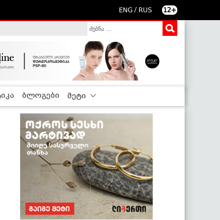
/
ENG
RUS
12+
იკა
ბლოგები
მეტი