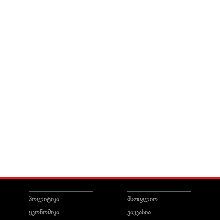
პოლიტიკა
მსოფლიო
ეკონომიკა
კავკასია