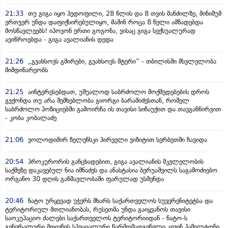
21:33
თუ გიგა იყო პედოფილი, 28 წლის და 8 თვის მანძილზე, მინიმუმ
ერთჯერ უნდა დაფიქსირებულიყო, მაშინ როცა 8 წელი ამზადებდა
მოსწავლეებს! იპოვონ ერთი გოგონა, ვისაც გიგა სექსუალურად
ავიწროებდა - გიგა ავალიანის დედა
21:26
„გვახსოვს გმირები, გვახსოვს მტერი” - თბილისში მსვლელობა
მიმდინარეობს
21:25
აინტერესებდათ, უშუალოდ საბრძოლო მოქმედებების დროს
გვქონდა თუ არა შემხებლობა გიორგი ბარამიძესთან, რომელ
საბრძოლო პოზიციებში გამოირჩა ის თავისი სიჩაუქით და თავგანწირვით
- კობა კობალაძე
21:06
ვოლოდიმირ ზელენსკი პირველი ვიზიტით სერბეთში ჩავიდა
20:54
პროკურორის განცხადებით, გიგა ავალიანის მკვლელობის
საქმეზე დაკავებულ ნია იმნაძეს და ანასტასია ბერუაშვილს საგამოძიებო
ორგანო 30 დღის განმავლობაში ფარულად უსმენდა
20:46
ნატო ურყევად უჭერს მხარს საქართველოს სუვერენიტეტსა და
ტერიტორიულ მთლიანობას, რუსეთმა უნდა გაიყვანოს თავისი
საოკუპაციო ძალები საქართველოს ტერიტორიიდან - ნატო-ს
გენერალური მდივნის სპეციალური წარმომადგენელი კევინ ჰამილტონი