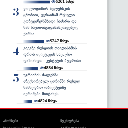
5261
ნახვა
ვოლოდიმირ ზელენსკის
3
ცნობით, უკრაინამ რუსული
კონტეინერმზიდი ჩაძირა და
სამ ნავთობგადამამუშავებელ
ქარხა...
5247
ნახვა
კიევზე რუსეთის თავდასხმის
4
დროს ლიეტუვის საელჩო
დაზიანდა - კესტუტის ბუდრისი
4884
ნახვა
უკრაინის ძალებმა
5
ანექსირებულ ყირიმში რუსულ
სამხედრო ობიექტებზე
იერიშები მიიტანეს...
4824
ნახვა
ანონსები
მეცნიერება