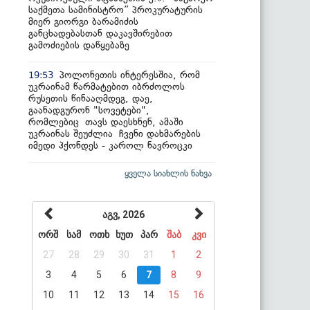
საქმეთა სამინისტრო” პროკურატურის
მიერ გიორგი ბარამიძის
განცხადებასთან დაკავშირებით
გამოძიების დაწყებაზე
პოლონეთის ინტერესშია, რომ
19:53
უკრაინამ წარმატებით იბრძოლოს
რუსეთის წინააღმდეგ, დაე,
გაანადგურონ "სოვეტები",
რომლებიც თავს დაესხნენ, ამაში
უკრაინას შეუძლია ჩვენი დახმარების
იმედი ჰქონდეს - კაროლ ნავროცკი
ყველა სიახლის ნახვა
აგვ, 2026
ორშ
სამ
ოთხ
ხუთ
პარ
შაბ
კვი
27
28
29
30
31
1
2
3
4
5
6
7
8
9
10
11
12
13
14
15
16