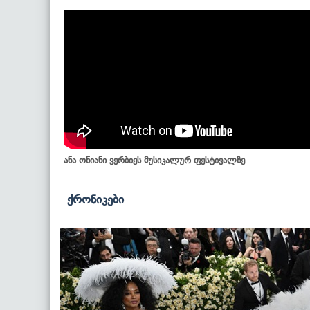
ანა ონიანი ვერბიეს მუსიკალურ ფესტივალზე
ქრონიკები