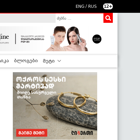
/
ENG
RUS
12+
იკა
ბლოგები
მეტი