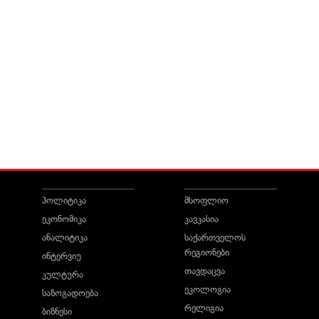
პოლიტიკა
მსოფლიო
ეკონომიკა
კავკასია
ანალიტიკა
საქართველოს
რეგიონები
ინტერვიუ
თავდაცვა
კულტურა
ეკოლოგია
საზოგადოება
რელიგია
ბიზნესი