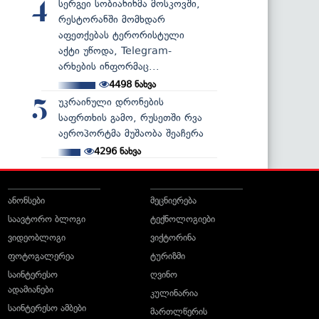
სერგეი სობიანინმა მოსკოვში,
4
რესტორანში მომხდარ
აფეთქებას ტერორისტული
აქტი უწოდა, Telegram-
არხების ინფორმაც...
4498
ნახვა
უკრაინული დრონების
5
საფრთხის გამო, რუსეთში რვა
აეროპორტმა მუშაობა შეაჩერა
4296
ნახვა
ანონსები
მეცნიერება
საავტორო ბლოგი
ტექნოლოგიები
ვიდეობლოგი
ვიქტორინა
ფოტოგალერეა
ტურიზმი
საინტერესო
ღვინო
ადამიანები
კულინარია
საინტერესო ამბები
მართლწერის