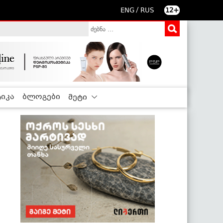
/
ENG
RUS
12+
იკა
ბლოგები
მეტი