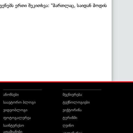
ენებს ერთი შეკითხვა: "მართლაც, საიდან მოდის
ანონსები
მეცნიერება
საავტორო ბლოგი
ტექნოლოგიები
ვიდეობლოგი
ვიქტორინა
ფოტოგალერეა
ტურიზმი
საინტერესო
ღვინო
ადამიანები