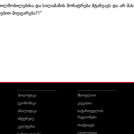
ლშობილებისა და სილამაზის მონატრება მტანჯავს და არ მასვ
ოებით მიეფარება?!"
პოლიტიკა
მსოფლიო
ეკონომიკა
კავკასია
ანალიტიკა
საქართველოს
რეგიონები
ინტერვიუ
თავდაცვა
კულტურა
ეკოლოგია