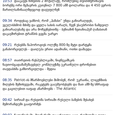
10:53
დააკავეს ჩინეთის 2 მოქალაქე, რომლებიც თვითმფრინავის
ბორტზე ორი მგზავრის კუთვნილ 7 800 აშშ დოლარსა და 4 450 ევროს
მართლსაწინააღმდეგოდ დაეუფლნენ
09:34
როდესაც ვამბობ, რომ „ჰამასი“ უნდა განიარაღდეს,
ვგულისხმობ მძიმე და ყველა სახის იარაღს, ჩვენ ვსაუბრობთ ნამდვილ
განიარაღებაზე და არა მოჩვენებითზე - ბენიამინ ნეთანიაჰუმ ღაზასთან
დაკავშირებით ტრამპის გეგმა უარყო
09:21
რუსებმა ზაპოროჟიეს ოლქზე 800-ზე მეტი დარტყმა
განახორციელეს - დაიღუპა ერთი ადამიანი, ოთხი დაშავდა
08:57
თათრეთის რესპუბლიკაში, ნიჟნეკამსკის
ნავთობგადამამუშავებელ კომპლექსზე უკრაინული დრონებით
თავდასხმა განხორციელდა - მედია
08:35
Patriot-ის მწარმოებლები შიშობენ, რომ უკრაინა, ლიცენზიის
მიღების შემთხვევაში, რაკეტებს გააუმჯობესებს და მათ აშშ-ზე სწრაფად
და გაცილებით იაფად აწარმოებს - The Atlantic
00:42
სირიამ და რუსეთმა სირიაში რუსული ბაზების შესახებ
მემორანდუმი გააფორმეს