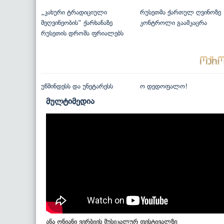
„კახური ტრადიციული
რუსეთმა ქართულ ღვინოზე
მეღვინეობის“ ქარხანაზე
კონტროლი გაამკაცრა
რუსეთის დროშა ფრიალებს
უწმინდესს და უნეტარესს
ო დედოფალო!
მულტიმედია
ანა ონიანი ვერბიეს მუსიკალურ ფესტივალზე