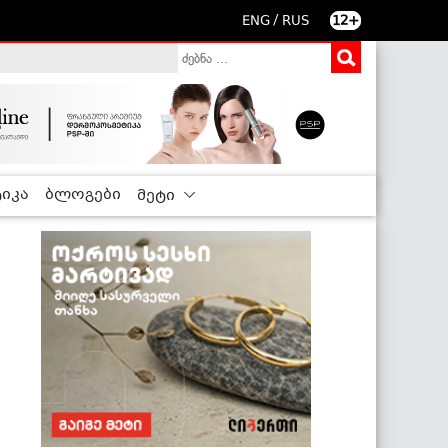
/
ENG
RUS
12+
იკა
ბლოგები
მეტი