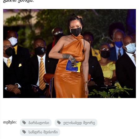
გმირი უწოდა.
თემები:
ბარბადოსი
ელისაბედ მეორე
სანდრა მეისონი