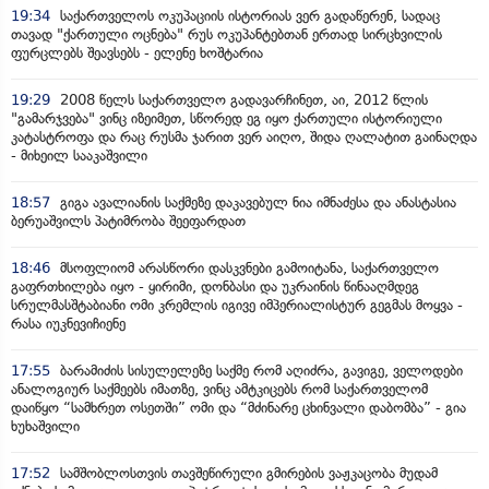
19:34
საქართველოს ოკუპაციის ისტორიას ვერ გადაწერენ, სადაც
თავად "ქართული ოცნება" რუს ოკუპანტებთან ერთად სირცხვილის
ფურცლებს შეავსებს - ელენე ხოშტარია
19:29
2008 წელს საქართველო გადავარჩინეთ, აი, 2012 წლის
"გამარჯვება" ვინც იზეიმეთ, სწორედ ეგ იყო ქართული ისტორიული
კატასტროფა და რაც რუსმა ჯარით ვერ აიღო, შიდა ღალატით გაინაღდა
- მიხეილ სააკაშვილი
18:57
გიგა ავალიანის საქმეზე დაკავებულ ნია იმნაძესა და ანასტასია
ბერუაშვილს პატიმრობა შეეფარდათ
18:46
მსოფლიომ არასწორი დასკვნები გამოიტანა, საქართველო
გაფრთხილება იყო - ყირიმი, დონბასი და უკრაინის წინააღმდეგ
სრულმასშტაბიანი ომი კრემლის იგივე იმპერიალისტურ გეგმას მოყვა -
რასა იუკნევიჩიენე
17:55
ბარამიძის სისულელეზე საქმე რომ აღიძრა, გავიგე, ველოდები
ანალოგიურ საქმეებს იმათზე, ვინც ამტკიცებს რომ საქართველომ
დაიწყო “სამხრეთ ოსეთში” ომი და “მძინარე ცხინვალი დაბომბა” - გია
ხუხაშვილი
17:52
სამშობლოსთვის თავშეწირული გმირების ვაჟკაცობა მუდამ