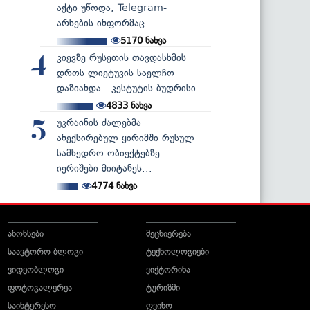
აქტი უწოდა, Telegram-
არხების ინფორმაც...
5170
ნახვა
კიევზე რუსეთის თავდასხმის
4
დროს ლიეტუვის საელჩო
დაზიანდა - კესტუტის ბუდრისი
4833
ნახვა
უკრაინის ძალებმა
5
ანექსირებულ ყირიმში რუსულ
სამხედრო ობიექტებზე
იერიშები მიიტანეს...
4774
ნახვა
ანონსები
მეცნიერება
საავტორო ბლოგი
ტექნოლოგიები
ვიდეობლოგი
ვიქტორინა
ფოტოგალერეა
ტურიზმი
საინტერესო
ღვინო