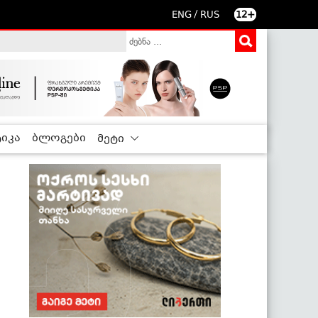
/
ENG
RUS
12+
იკა
ბლოგები
მეტი