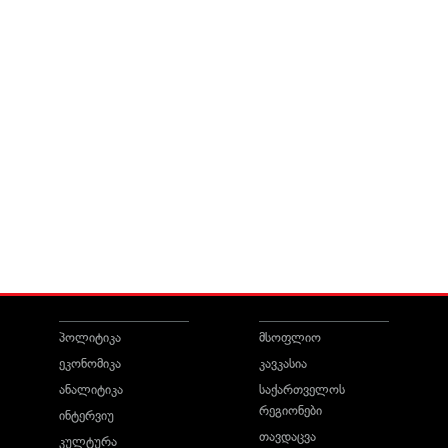
პოლიტიკა
მსოფლიო
ეკონომიკა
კავკასია
ანალიტიკა
საქართველოს
რეგიონები
ინტერვიუ
თავდაცვა
კულტურა