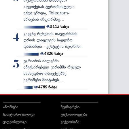
რესტორანში მომხდარ
აფეთქებას ტერორისტული
აქტი უწოდა, Telegram-
არხების ინფორმაც...
5113
ნახვა
კიევზე რუსეთის თავდასხმის
4
დროს ლიეტუვის საელჩო
დაზიანდა - კესტუტის ბუდრისი
4826
ნახვა
უკრაინის ძალებმა
5
ანექსირებულ ყირიმში რუსულ
სამხედრო ობიექტებზე
იერიშები მიიტანეს...
4769
ნახვა
ანონსები
მეცნიერება
საავტორო ბლოგი
ტექნოლოგიები
ვიდეობლოგი
ვიქტორინა