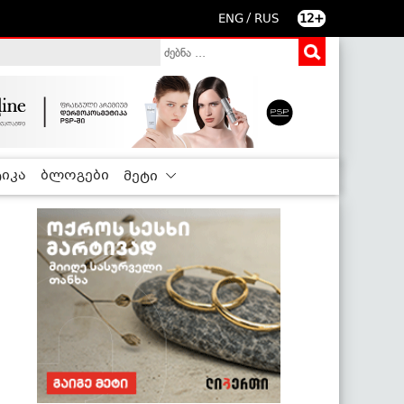
/
ENG
RUS
12+
იკა
ბლოგები
მეტი