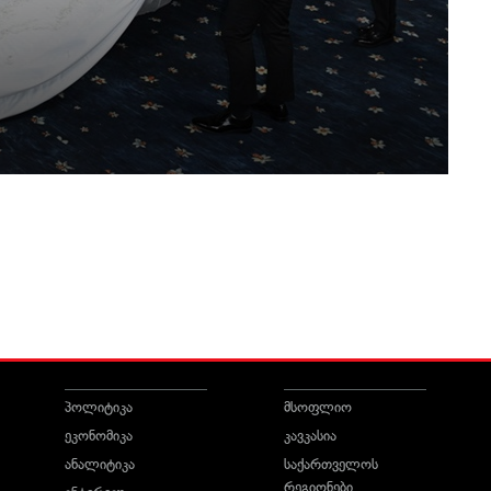
პოლიტიკა
მსოფლიო
ეკონომიკა
კავკასია
ანალიტიკა
საქართველოს
რეგიონები