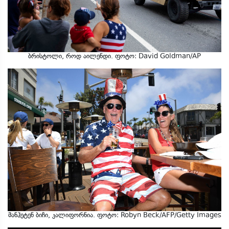
ბრისტოლი, როდ აილენდი. ფოტო: David Goldman/AP
მანჰეტენ ბიჩი, კალიფორნია. ფოტო: Robyn Beck/AFP/Getty Images