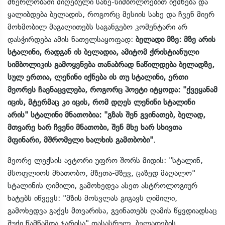
მწერლობაში მიღებული სახე-სიმბოლოებით იქმნება და
ყალიბდება ბელადის, როგორც მესიის სახე და ჩვენ მიერ
მოხმობილ მაგალითებს საგანგებო კომენტარი არ
დასჭირდება ამის ნათელსაყოფად:
ბელადი მზე: მზე არის
სტალინი, რადგან ის ბელადია, ამიტომ ქრისტიანული
სიმბოლიკის გამოყენება თანაბრად ნაწილდება ბელადზე,
სულ ერთია, ლენინი იქნება ის თუ სტალინი, ერთი
მეორეს ჩაენაცვლება, როგორც პოეტი იტყოდა: "ქვეყანამ
იცის, მტერმაც კი იცის, რომ დღეს ლენინი სტალინი
არის" სტალინი მნათობია: "გზას შენ გვინათებ, ბელად,
მთვარე ხარ ჩვენი მნათობი, შენ მხე ხარ სხივთა
მფინარი, მშრომელი ხალხის გამთბობი"
.
მეორე ლექსის ავტორი უფრო შორს მიდის: "სტალინ,
მსოფლიოს მნათობო, მზეთა-მზევ, ცაზედ მაღალო"
სტალინის ღიმილი, გამოხედვა ასეთ ასტროლოგიურ
ხატებს იწვევს: "მზის მოსვლას გიგავს ღიმილი,
გამოხედვა გაქვს მთვარისა, გვინათებს ღამის წყვდიადსაც
შუქი წამწამთა ჯარისა" დასასრულ, ბელადების