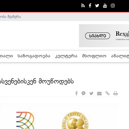
ობა შეაჩერა
ა - ჰელსინკის კომისია
რთალი
საზოგადოება
კულტურა
მსოფლიო
ანალიტ
ასვენებისკენ მოუწოდებს