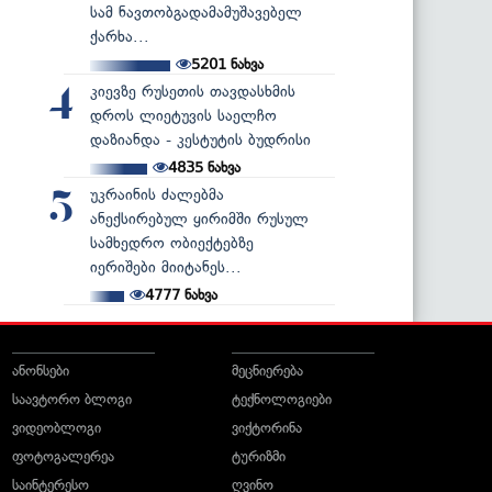
სამ ნავთობგადამამუშავებელ
ქარხა...
5201
ნახვა
კიევზე რუსეთის თავდასხმის
4
დროს ლიეტუვის საელჩო
დაზიანდა - კესტუტის ბუდრისი
4835
ნახვა
უკრაინის ძალებმა
5
ანექსირებულ ყირიმში რუსულ
სამხედრო ობიექტებზე
იერიშები მიიტანეს...
4777
ნახვა
ანონსები
მეცნიერება
საავტორო ბლოგი
ტექნოლოგიები
ვიდეობლოგი
ვიქტორინა
ფოტოგალერეა
ტურიზმი
საინტერესო
ღვინო