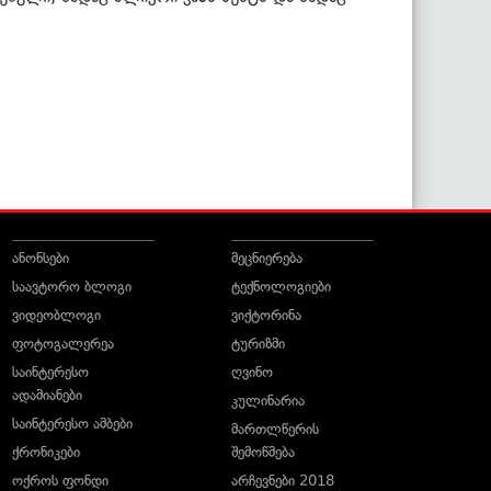
ანონსები
მეცნიერება
საავტორო ბლოგი
ტექნოლოგიები
ვიდეობლოგი
ვიქტორინა
ფოტოგალერეა
ტურიზმი
საინტერესო
ღვინო
ადამიანები
კულინარია
საინტერესო ამბები
მართლწერის
ქრონიკები
შემოწმება
ოქროს ფონდი
არჩევნები 2018