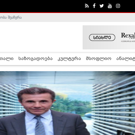
ობა შეაჩერა
ა - ჰელსინკის კომისია
რთალი
საზოგადოება
კულტურა
მსოფლიო
ანალიტ