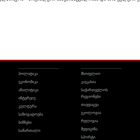
პოლიტიკა
მსოფლიო
ეკონომიკა
კავკასია
ანალიტიკა
საქართველოს
რეგიონები
ინტერვიუ
თავდაცვა
კულტურა
ეკოლოგია
საზოგადოება
რელიგია
ბიზნესი
მედიცინა
სამართალი
სპორტი