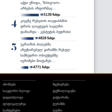
აქტი უწოდა, Telegram-
არხების ინფორმაც...
5139
ნახვა
კიევზე რუსეთის თავდასხმის
4
დროს ლიეტუვის საელჩო
დაზიანდა - კესტუტის ბუდრისი
4828
ნახვა
უკრაინის ძალებმა
5
ანექსირებულ ყირიმში რუსულ
სამხედრო ობიექტებზე
იერიშები მიიტანეს...
4771
ნახვა
ანონსები
მეცნიერება
საავტორო ბლოგი
ტექნოლოგიები
ვიდეობლოგი
ვიქტორინა
ფოტოგალერეა
ტურიზმი
საინტერესო
ღვინო