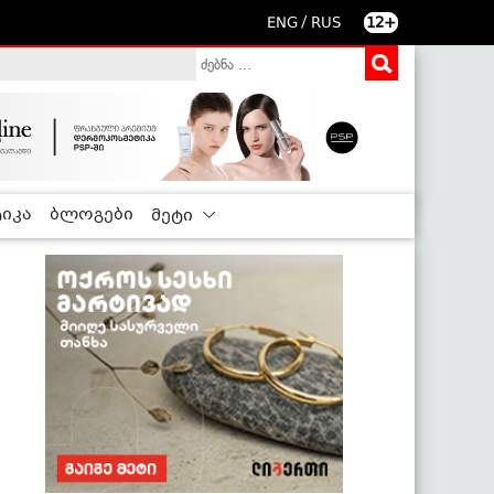
/
ENG
RUS
12+
იკა
ბლოგები
მეტი