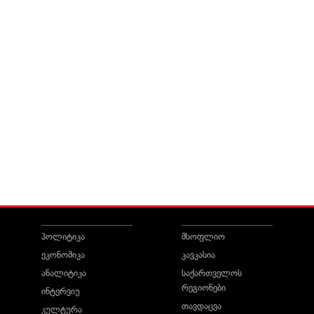
პოლიტიკა
მსოფლიო
ეკონომიკა
კავკასია
ანალიტიკა
საქართველოს
რეგიონები
ინტერვიუ
თავდაცვა
კულტურა