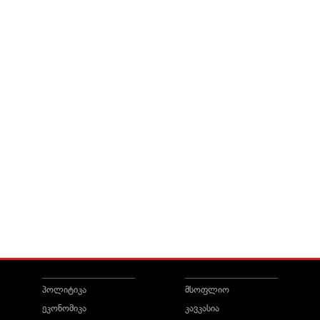
პოლიტიკა
მსოფლიო
ეკონომიკა
კავკასია