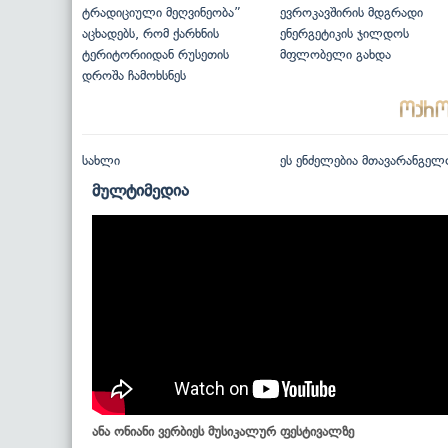
ტრადიციული მეღვინეობა”
ევროკავშირის მდგრადი
აცხადებს, რომ ქარხნის
ენერგეტიკის ჯილდოს
ტერიტორიიდან რუსეთის
მფლობელი გახდა
დროშა ჩამოხსნეს
სახლი
ეს ენძელებია მთავარანგელ
მულტიმედია
ანა ონიანი ვერბიეს მუსიკალურ ფესტივალზე