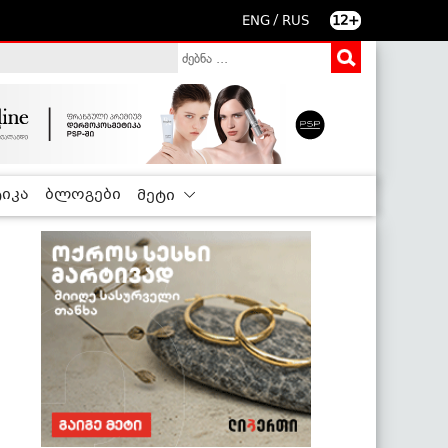
/
ENG
RUS
12+
იკა
ბლოგები
მეტი