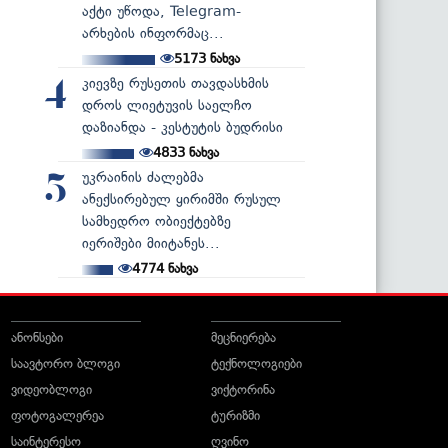
აქტი უწოდა, Telegram-
არხების ინფორმაც...
5173
ნახვა
კიევზე რუსეთის თავდასხმის
4
დროს ლიეტუვის საელჩო
დაზიანდა - კესტუტის ბუდრისი
4833
ნახვა
უკრაინის ძალებმა
5
ანექსირებულ ყირიმში რუსულ
სამხედრო ობიექტებზე
იერიშები მიიტანეს...
4774
ნახვა
ანონსები
მეცნიერება
საავტორო ბლოგი
ტექნოლოგიები
ვიდეობლოგი
ვიქტორინა
ფოტოგალერეა
ტურიზმი
საინტერესო
ღვინო