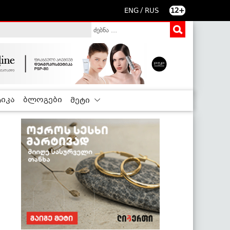
/
ENG
RUS
12+
იკა
ბლოგები
მეტი