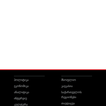
პოლიტიკა
მსოფლიო
ეკონომიკა
კავკასია
ანალიტიკა
საქართველოს
რეგიონები
ინტერვიუ
თავდაცვა
კულტურა