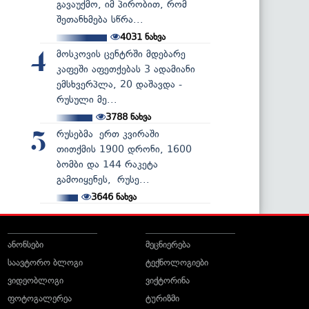
გავაუქმო, იმ პირობით, რომ
შეთანხმება სწრა...
4031
ნახვა
მოსკოვის ცენტრში მდებარე
4
კაფეში აფეთქებას 3 ადამიანი
ემსხვერპლა, 20 დაშავდა -
რუსული მე...
3788
ნახვა
რუსებმა ერთ კვირაში
5
თითქმის 1900 დრონი, 1600
ბომბი და 144 რაკეტა
გამოიყენეს, რუსე...
3646
ნახვა
ანონსები
მეცნიერება
საავტორო ბლოგი
ტექნოლოგიები
ვიდეობლოგი
ვიქტორინა
ფოტოგალერეა
ტურიზმი