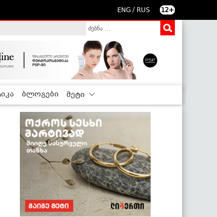
/
ENG
RUS
12+
იკა
ბლოგები
მეტი