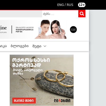
/
ENG
RUS
12+
იკა
ბლოგები
მეტი