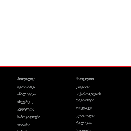
პოლიტიკა
მსოფლიო
ეკონომიკა
კავკასია
ანალიტიკა
საქართველოს
რეგიონები
ინტერვიუ
თავდაცვა
კულტურა
ეკოლოგია
საზოგადოება
რელიგია
ბიზნესი
მედიცინა