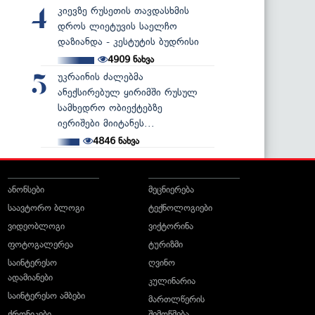
კიევზე რუსეთის თავდასხმის
4
დროს ლიეტუვის საელჩო
დაზიანდა - კესტუტის ბუდრისი
4909
ნახვა
უკრაინის ძალებმა
5
ანექსირებულ ყირიმში რუსულ
სამხედრო ობიექტებზე
იერიშები მიიტანეს...
4846
ნახვა
ანონსები
მეცნიერება
საავტორო ბლოგი
ტექნოლოგიები
ვიდეობლოგი
ვიქტორინა
ფოტოგალერეა
ტურიზმი
საინტერესო
ღვინო
ადამიანები
კულინარია
საინტერესო ამბები
მართლწერის
ქრონიკები
შემოწმება