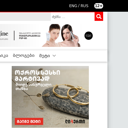
/
ENG
RUS
12+
იკა
ბლოგები
მეტი