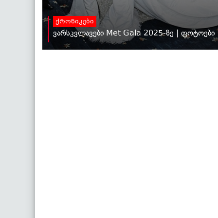
ქრონიკები
ვარსკვლავები Met Gala 2025-ზე | ფოტოები