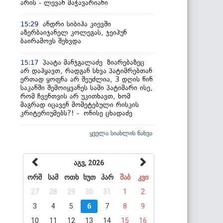
არის - ლევან მაჭავარიანი
ანდრი სიბიჰა კიევში
15:29
აზერბაიჯანელ კოლეგას, ჯეიჰუნ
ბაირამოვს შეხვდა
პაატა მანჯგალაძე ზიარებაზეც
15:17
არ დაჰყავთ, რადგან სხვა პატიმრებთან
ერთად ყოფნა არ შეუძლია, 3 დღის წინ
საკანში შემოიყვანეს სამი პატიმარი ისე,
რომ ჩვენთვის არ უკითხავთ, ხომ
მაგრად იცავენ მომეტებული რისკის
კრიტერიუმებს?! - ონისე ცხადაძე
ყველა სიახლის ნახვა
აგვ, 2026
ორშ
სამ
ოთხ
ხუთ
პარ
შაბ
კვი
27
28
29
30
31
1
2
3
4
5
6
7
8
9
10
11
12
13
14
15
16