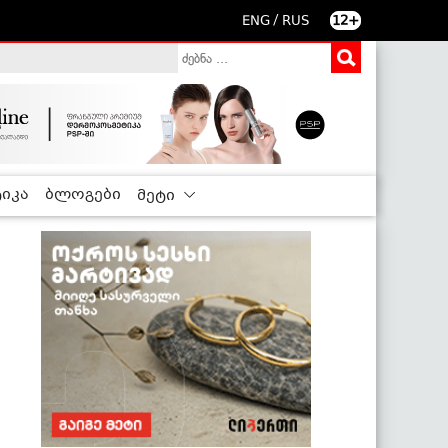
/
ENG
RUS
12+
იკა
ბლოგები
მეტი