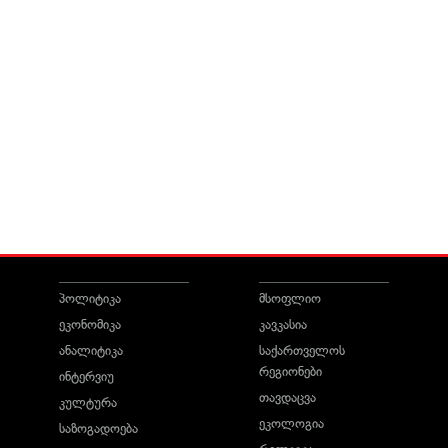
პოლიტიკა
მსოფლიო
ეკონომიკა
კავკასია
ანალიტიკა
საქართველოს
რეგიონები
ინტერვიუ
თავდაცვა
კულტურა
ეკოლოგია
საზოგადოება