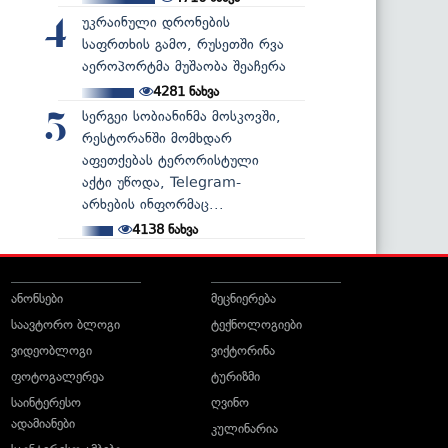
უკრაინული დრონების
4
საფრთხის გამო, რუსეთში რვა
აეროპორტმა მუშაობა შეაჩერა
4281
ნახვა
სერგეი სობიანინმა მოსკოვში,
5
რესტორანში მომხდარ
აფეთქებას ტერორისტული
აქტი უწოდა, Telegram-
არხების ინფორმაც...
4138
ნახვა
ანონსები
მეცნიერება
საავტორო ბლოგი
ტექნოლოგიები
ვიდეობლოგი
ვიქტორინა
ფოტოგალერეა
ტურიზმი
საინტერესო
ღვინო
ადამიანები
კულინარია