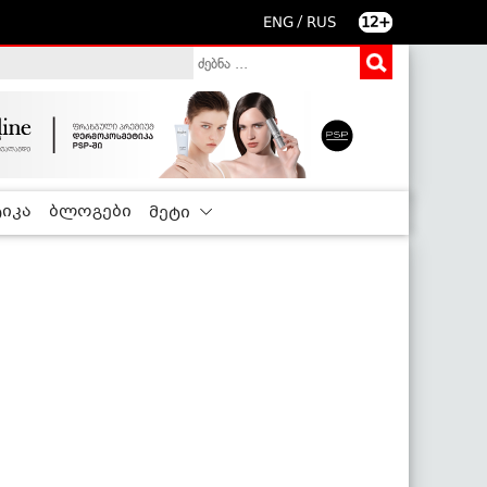
/
ENG
RUS
12+
იკა
ბლოგები
მეტი