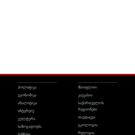
პოლიტიკა
მსოფლიო
ეკონომიკა
კავკასია
ანალიტიკა
საქართველოს
რეგიონები
ინტერვიუ
თავდაცვა
კულტურა
ეკოლოგია
საზოგადოება
რელიგია
ბიზნესი