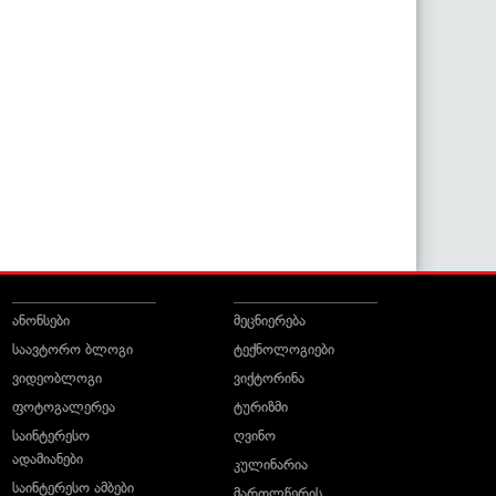
ანონსები
მეცნიერება
საავტორო ბლოგი
ტექნოლოგიები
ვიდეობლოგი
ვიქტორინა
ფოტოგალერეა
ტურიზმი
საინტერესო
ღვინო
ადამიანები
კულინარია
საინტერესო ამბები
მართლწერის