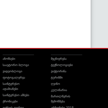
ანონსები
მეცნიერება
საავტორო ბლოგი
ტექნოლოგიები
ვიდეობლოგი
ვიქტორინა
ფოტოგალერეა
ტურიზმი
საინტერესო
ღვინო
ადამიანები
კულინარია
საინტერესო ამბები
მართლწერის
ქრონიკები
შემოწმება
ოქროს ფონდი
არჩევნები 2018