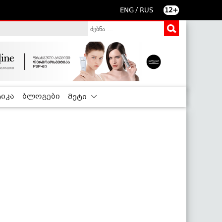
/
ENG
RUS
12+
იკა
ბლოგები
მეტი