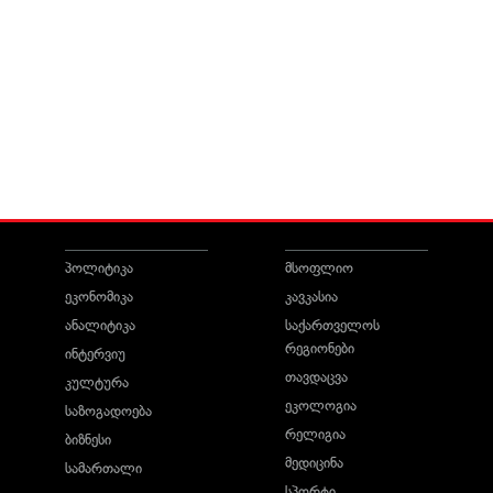
პოლიტიკა
მსოფლიო
ეკონომიკა
კავკასია
ანალიტიკა
საქართველოს
რეგიონები
ინტერვიუ
თავდაცვა
კულტურა
ეკოლოგია
საზოგადოება
რელიგია
ბიზნესი
მედიცინა
სამართალი
სპორტი