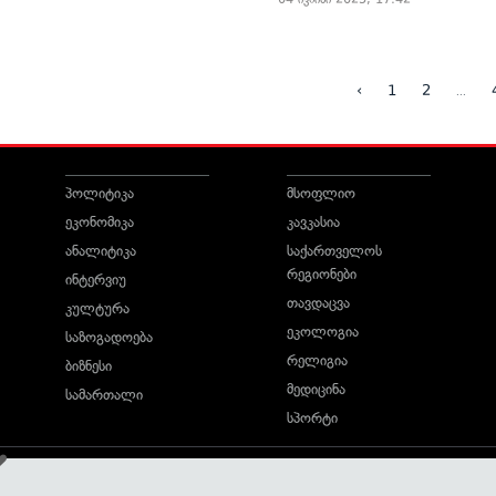
...
‹
1
2
პოლიტიკა
მსოფლიო
ეკონომიკა
კავკასია
ანალიტიკა
საქართველოს
რეგიონები
ინტერვიუ
თავდაცვა
კულტურა
ეკოლოგია
საზოგადოება
რელიგია
ბიზნესი
მედიცინა
სამართალი
სპორტი