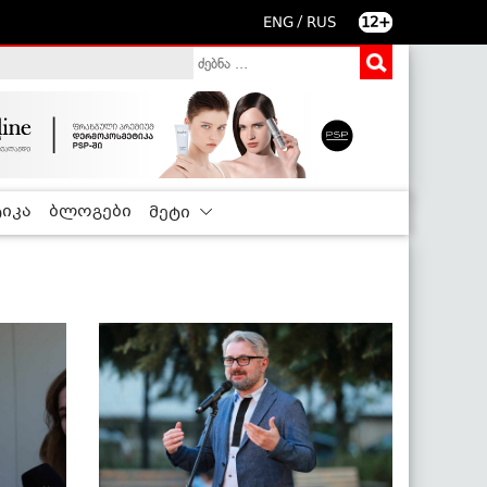
/
ENG
RUS
12+
იკა
ბლოგები
მეტი