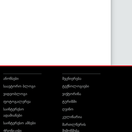
ანონსები
მეცნიერება
საავტორო ბლოგი
ტექნოლოგიები
ვიდეობლოგი
ვიქტორინა
ფოტოგალერეა
ტურიზმი
საინტერესო
ღვინო
ადამიანები
კულინარია
საინტერესო ამბები
მართლწერის
ქრონიკები
შემოწმება