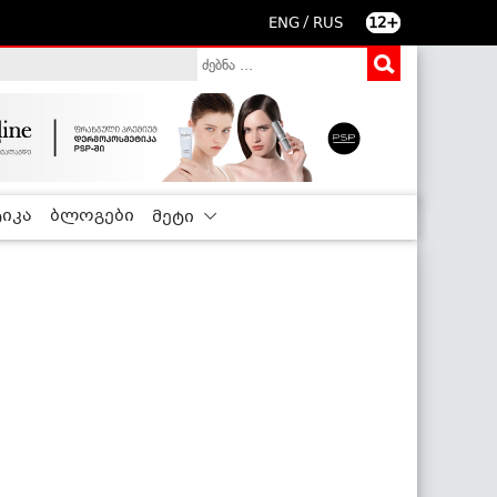
/
ENG
RUS
12+
იკა
ბლოგები
მეტი