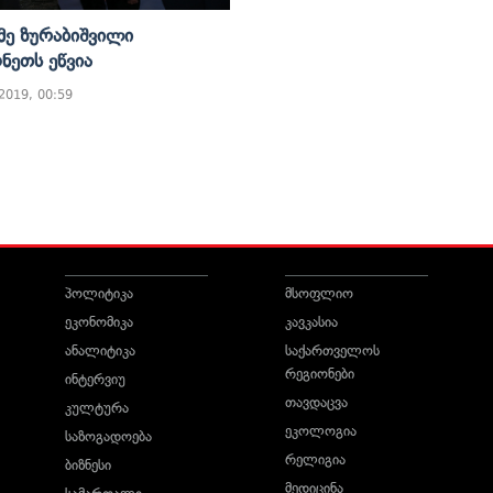
ე Ზურაბიშვილი
ეთს Ეწვია
 2019, 00:59
პოლიტიკა
მსოფლიო
ეკონომიკა
კავკასია
ანალიტიკა
საქართველოს
რეგიონები
ინტერვიუ
თავდაცვა
კულტურა
ეკოლოგია
საზოგადოება
რელიგია
ბიზნესი
მედიცინა