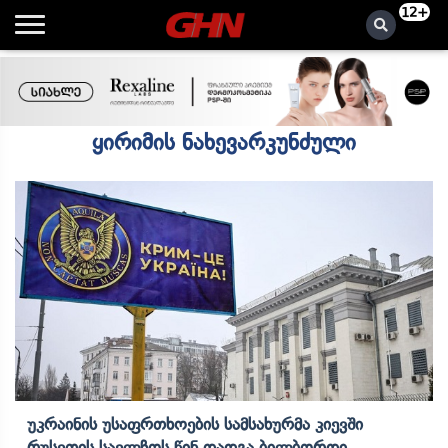
12+
ყირიმის ნახევარკუნძული
Უკრაინის Უსაფრთხოების Სამსახურმა Კიევში
Რუსეთის Საელჩოს Წინ Დადგა Ბილბორდი