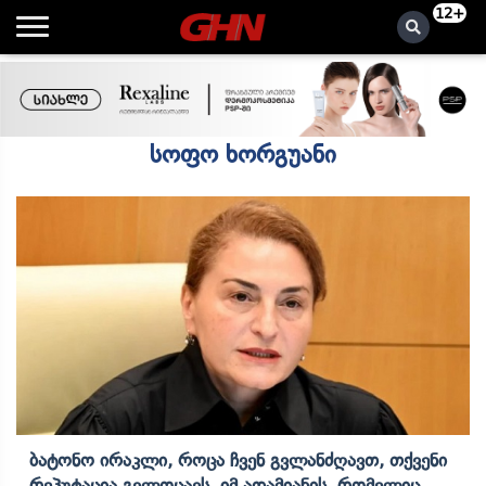
12+
სოფო ხორგუანი
Ბატონო Ირაკლი, Როცა Ჩვენ Გვლანძღავთ, Თქვენი
Რეპუტაცია Გვლოცავს, Იმ Ადამიანის, Რომელიც