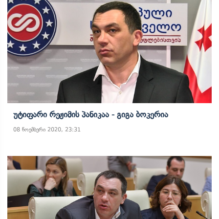
Უტიფარი Რეჟიმის Პანიკაა - Გიგა Ბოკერია
08 ნოემბერი 2020, 23:31