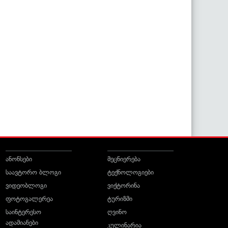
ანონსები
მეცნიერება
საავტორო ბლოგი
ტექნოლოგიები
ვიდეობლოგი
ვიქტორინა
ფოტოგალერეა
ტურიზმი
საინტერესო
ღვინო
ადამიანები
კულინარია