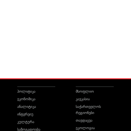
პოლიტიკა
მსოფლიო
ეკონომიკა
კავკასია
ანალიტიკა
საქართველოს
რეგიონები
ინტერვიუ
თავდაცვა
კულტურა
ეკოლოგია
საზოგადოება