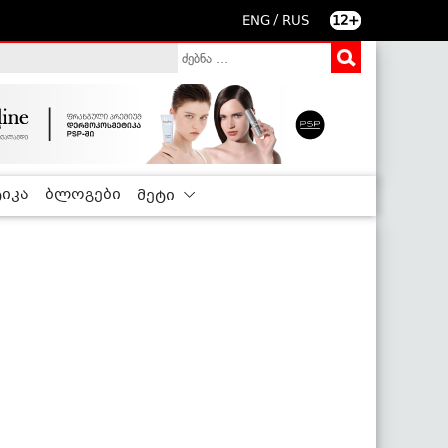
/
ENG
RUS
12+
იკა
ბლოგები
მეტი