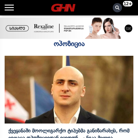
12+
ოპოზიცია
Ქვეყანაში Მოოლიგარქო Ტიპებმა Განიზარახეს, Რომ
Ვიღაცა Ოპოზიციიდან Იყიდონ - Ნიკა Მელია