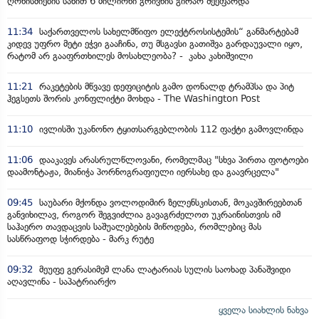
ღონისძიების სახით 6 მილიონი გრივნის გირაო შეეფარდა
11:34
საქართველოს სახელმწიფო ელექტროსისტემის“ განმარტებამ
კიდევ უფრო მეტი ეჭვი გააჩინა, თუ მსგავსი გათიშვა გარდაუვალი იყო,
რატომ არ გააფრთხილეს მოსახლეობა? - კახა კახიშვილი
11:21
რაკეტების მწვავე დეფიციტის გამო დონალდ ტრამპსა და პიტ
ჰეგსეთს შორის კონფლიქტი მოხდა - The Washington Post
11:10
ივლისში უკანონო ტყითსარგებლობის 112 ფაქტი გამოვლინდა
11:06
დააკავეს არასრულწლოვანი, რომელმაც "სხვა პირთა ფოტოები
დაამონტაჟა, მიანიჭა პორნოგრაფიული იერსახე და გაავრცელა"
09:45
საუბარი მქონდა ვოლოდიმირ ზელენსკისთან, მოკავშირეებთან
განვიხილავ, როგორ შეგვიძლია გავაგრძელოთ უკრაინისთვის იმ
საჰაერო თავდაცვის საშუალებების მიწოდება, რომლებიც მას
სასწრაფოდ სჭირდება - მარკ რუტე
09:32
მეუფე გერასიმემ ლანა ლატარიას სულის საოხად პანაშვიდი
აღავლინა - საპატრიარქო
ყველა სიახლის ნახვა