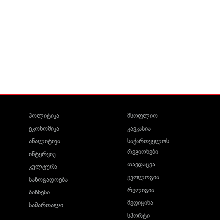
პოლიტიკა
მსოფლიო
ეკონომიკა
კავკასია
ანალიტიკა
საქართველოს
რეგიონები
ინტერვიუ
თავდაცვა
კულტურა
ეკოლოგია
საზოგადოება
რელიგია
ბიზნესი
მედიცინა
სამართალი
სპორტი