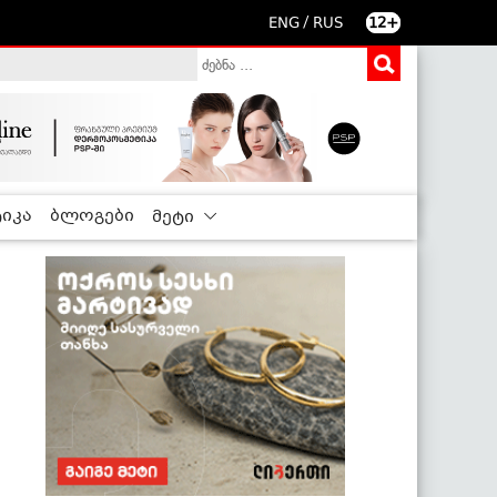
/
ENG
RUS
12+
იკა
ბლოგები
მეტი