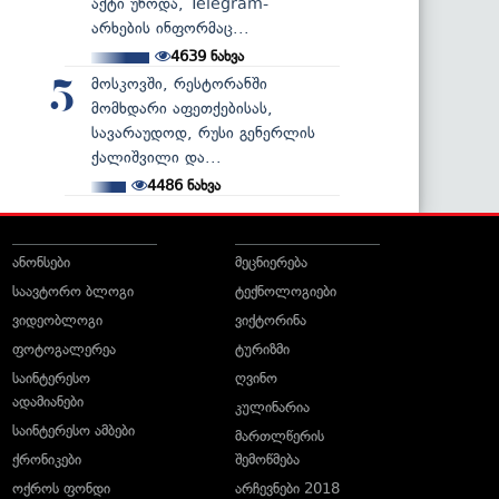
აქტი უწოდა, Telegram-
არხების ინფორმაც...
4639
ნახვა
მოსკოვში, რესტორანში
5
მომხდარი აფეთქებისას,
სავარაუდოდ, რუსი გენერლის
ქალიშვილი და...
4486
ნახვა
ანონსები
მეცნიერება
საავტორო ბლოგი
ტექნოლოგიები
ვიდეობლოგი
ვიქტორინა
ფოტოგალერეა
ტურიზმი
საინტერესო
ღვინო
ადამიანები
კულინარია
საინტერესო ამბები
მართლწერის
ქრონიკები
შემოწმება
ოქროს ფონდი
არჩევნები 2018