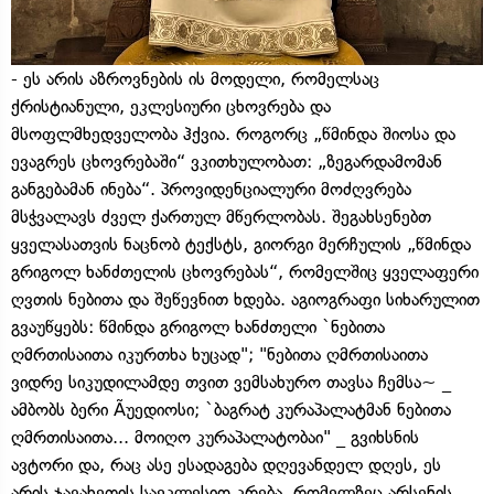
- ეს არის აზროვნების ის მოდელი, რომელსაც
ქრისტიანული, ეკლესიური ცხოვრება და
მსოფლმხედველობა ჰქვია. როგორც „წმინდა შიოსა და
ევაგრეს ცხოვრებაში“ ვკითხულობათ: „ზეგარდამომან
განგებამან ინება“. პროვიდენციალური მოძღვრება
მსჭვალავს ძველ ქართულ მწერლობას. შეგახსენებთ
ყველასათვის ნაცნობ ტექსტს, გიორგი მერჩულის „წმინდა
გრიგოლ ხანძთელის ცხოვრებას“, რომელშიც ყველაფერი
ღვთის ნებითა და შეწევნით ხდება. აგიოგრაფი სიხარულით
გვაუწყებს: წმინდა გრიგოლ ხანძთელი `ნებითა
ღმრთისაითა იკურთხა ხუცად"; "ნებითა ღმრთისაითა
ვიდრე სიკუდილამდე თვით ვემსახურო თავსა ჩემსა~ _
ამბობს ბერი Ãუედიოსი; `ბაგრატ კურაპალატმან ნებითა
ღმრთისაითა... მოიღო კურაპალატობაი" _ გვიხსნის
ავტორი და, რაც ასე ესადაგება დღევანდელ დღეს, ეს
არის ჯავახეთის საეკლესიო კრება, რომელზეც არსენის