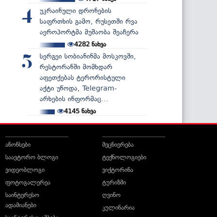
უკრაინული დრონების
4
საფრთხის გამო, რუსეთში რვა
აეროპორტმა მუშაობა შეაჩერა
4282
ნახვა
სერგეი სობიანინმა მოსკოვში,
5
რესტორანში მომხდარ
აფეთქებას ტერორისტული
აქტი უწოდა, Telegram-
არხების ინფორმაც...
4145
ნახვა
ანონსები
მეცნიერება
საავტორო ბლოგი
ტექნოლოგიები
ვიდეობლოგი
ვიქტორინა
ფოტოგალერეა
ტურიზმი
საინტერესო
ღვინო
ადამიანები
კულინარია