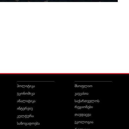
პოლიტიკა
მსოფლიო
ეკონომიკა
კავკასია
ანალიტიკა
საქართველოს
რეგიონები
ინტერვიუ
თავდაცვა
კულტურა
ეკოლოგია
საზოგადოება