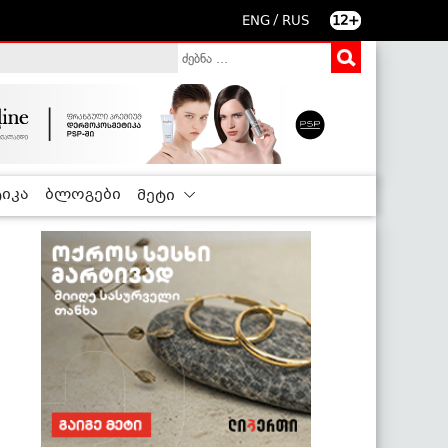
/
ENG
RUS
12+
იკა
ბლოგები
მეტი