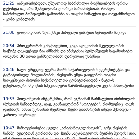
21:25
აინტერესებდათ, უშუალოდ საბრძოლო მოქმედებების დროს
გვქონდა თუ არა შემხებლობა გიორგი ბარამიძესთან, რომელ
საბრძოლო პოზიციებში გამოირჩა ის თავისი სიჩაუქით და თავგანწირვით
- კობა კობალაძე
21:06
ვოლოდიმირ ზელენსკი პირველი ვიზიტით სერბეთში ჩავიდა
20:54
პროკურორის განცხადებით, გიგა ავალიანის მკვლელობის
საქმეზე დაკავებულ ნია იმნაძეს და ანასტასია ბერუაშვილს საგამოძიებო
ორგანო 30 დღის განმავლობაში ფარულად უსმენდა
20:46
ნატო ურყევად უჭერს მხარს საქართველოს სუვერენიტეტსა და
ტერიტორიულ მთლიანობას, რუსეთმა უნდა გაიყვანოს თავისი
საოკუპაციო ძალები საქართველოს ტერიტორიიდან - ნატო-ს
გენერალური მდივნის სპეციალური წარმომადგენელი კევინ ჰამილტონი
19:53
პოლონეთის ინტერესშია, რომ უკრაინამ წარმატებით იბრძოლოს
რუსეთის წინააღმდეგ, დაე, გაანადგურონ "სოვეტები", რომლებიც თავს
დაესხნენ, ამაში უკრაინას შეუძლია ჩვენი დახმარების იმედი ჰქონდეს -
კაროლ ნავროცკი
19:47
მიმიფურთხებია ყველა „არაქართველისთვის“, ვინც რუსების
წინაშე, ფეხებთან გორაობს და ჩვენს საქართველოს მტერზე ჰყიდის! ვაი,
იმ ქართველად წოდებულს, ვინც ამბობს, რომ თქვენ გმირები კი არა,