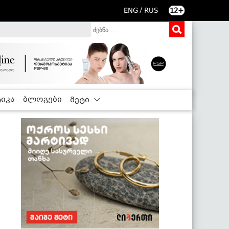
/
ENG
RUS
12+
იკა
ბლოგები
მეტი