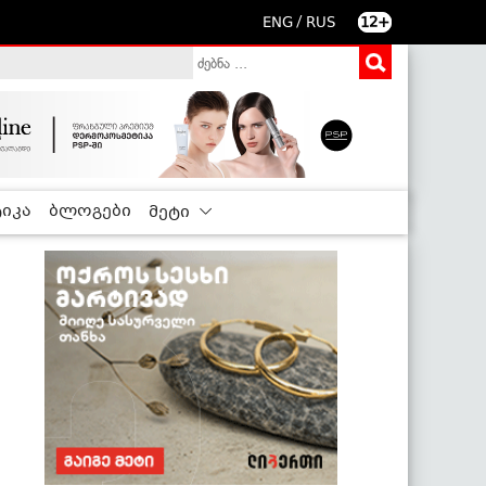
/
ENG
RUS
12+
იკა
ბლოგები
მეტი