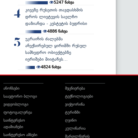
5247
ნახვა
კიევზე რუსეთის თავდასხმის
4
დროს ლიეტუვის საელჩო
დაზიანდა - კესტუტის ბუდრისი
4886
ნახვა
უკრაინის ძალებმა
5
ანექსირებულ ყირიმში რუსულ
სამხედრო ობიექტებზე
იერიშები მიიტანეს...
4824
ნახვა
ანონსები
მეცნიერება
საავტორო ბლოგი
ტექნოლოგიები
ვიდეობლოგი
ვიქტორინა
ფოტოგალერეა
ტურიზმი
საინტერესო
ღვინო
ადამიანები
კულინარია
საინტერესო ამბები
მართლწერის