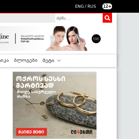
/
ENG
RUS
12+
იკა
ბლოგები
მეტი