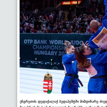
უნგრეთის დედაქალაქ ბუდაპეშტში მიმდინარე ძი