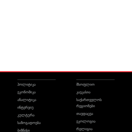
პოლიტიკა
მსოფლიო
ეკონომიკა
კავკასია
ანალიტიკა
საქართველოს
რეგიონები
ინტერვიუ
თავდაცვა
კულტურა
ეკოლოგია
საზოგადოება
რელიგია
ბიზნესი