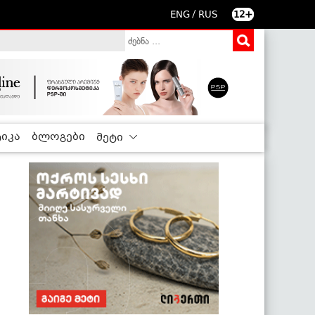
/
ENG
RUS
12+
იკა
ბლოგები
მეტი