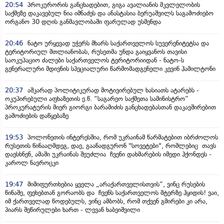
20:54
პროკურორის განცხადებით, გიგა ავალიანის მკვლელობის
საქმეზე დაკავებულ ნია იმნაძეს და ანასტასია ბერუაშვილს საგამოძიებო
ორგანო 30 დღის განმავლობაში ფარულად უსმენდა
20:46
ნატო ურყევად უჭერს მხარს საქართველოს სუვერენიტეტსა და
ტერიტორიულ მთლიანობას, რუსეთმა უნდა გაიყვანოს თავისი
საოკუპაციო ძალები საქართველოს ტერიტორიიდან - ნატო-ს
გენერალური მდივნის სპეციალური წარმომადგენელი კევინ ჰამილტონი
20:37
აშკარად პოლიტიკურად მოტივირებულ ხასიათს ატარებს -
ოკუპირებული აფხაზეთის ე.წ. “საგარეო საქმეთა სამინისტრო”
პროკურატურის მიერ გიორგი ბარამიძის განცხადებასთან დაკავშირებით
გამოძიების დაწყებაზე
19:53
პოლონეთის ინტერესშია, რომ უკრაინამ წარმატებით იბრძოლოს
რუსეთის წინააღმდეგ, დაე, გაანადგურონ "სოვეტები", რომლებიც თავს
დაესხნენ, ამაში უკრაინას შეუძლია ჩვენი დახმარების იმედი ჰქონდეს -
კაროლ ნავროცკი
19:47
მიმიფურთხებია ყველა „არაქართველისთვის“, ვინც რუსების
წინაშე, ფეხებთან გორაობს და ჩვენს საქართველოს მტერზე ჰყიდის! ვაი,
იმ ქართველად წოდებულს, ვინც ამბობს, რომ თქვენ გმირები კი არა,
პიარს შეწირულები ხართ - ლევან ხაბეიშვილი