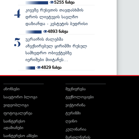
5255
ნახვა
კიევზე რუსეთის თავდასხმის
4
დროს ლიეტუვის საელჩო
დაზიანდა - კესტუტის ბუდრისი
4893
ნახვა
უკრაინის ძალებმა
5
ანექსირებულ ყირიმში რუსულ
სამხედრო ობიექტებზე
იერიშები მიიტანეს...
4829
ნახვა
ანონსები
მეცნიერება
საავტორო ბლოგი
ტექნოლოგიები
ვიდეობლოგი
ვიქტორინა
ფოტოგალერეა
ტურიზმი
საინტერესო
ღვინო
ადამიანები
კულინარია
საინტერესო ამბები
მართლწერის