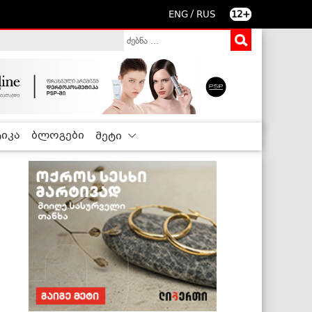
/
ENG
RUS
12+
იკა
ბლოგები
მეტი