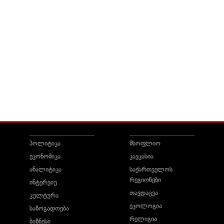
პოლიტიკა
მსოფლიო
ეკონომიკა
კავკასია
ანალიტიკა
საქართველოს
რეგიონები
ინტერვიუ
თავდაცვა
კულტურა
ეკოლოგია
საზოგადოება
რელიგია
ბიზნესი