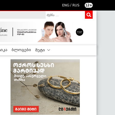
/
ENG
RUS
12+
იკა
ბლოგები
მეტი