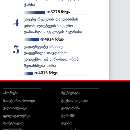
ქარხა...
5276
ნახვა
კიევზე რუსეთის თავდასხმის
4
დროს ლიეტუვის საელჩო
დაზიანდა - კესტუტის ბუდრისი
4914
ნახვა
გადავწყვიტე ირანზე
5
დაგეგმილი თავდასხმა
გავაუქმო, იმ პირობით, რომ
შეთანხმება სწრა...
4015
ნახვა
ანონსები
მეცნიერება
საავტორო ბლოგი
ტექნოლოგიები
ვიდეობლოგი
ვიქტორინა
ფოტოგალერეა
ტურიზმი
საინტერესო
ღვინო
ადამიანები