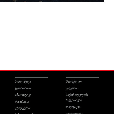
პოლიტიკა
მსოფლიო
ეკონომიკა
კავკასია
ანალიტიკა
საქართველოს
რეგიონები
ინტერვიუ
თავდაცვა
კულტურა
ეკოლოგია