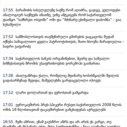
17:55
ბარამიძის სისულელეზე საქმე რომ აღიძრა, გავიგე, ველოდები
ანალოგიურ საქმეებს იმათზე, ვინც ამტკიცებს რომ საქართველომ
დაიწყო “სამხრეთ ოსეთში” ომი და “მძინარე ცხინვალი დაბომბა” - გია
ხუხაშვილი
17:52
სამშობლოსთვის თავშეწირული გმირების ვაჟკაცობა მუდამ
იქნება სამაგალითო ყველა პატრიოტისთვის, მათი ხსოვნა მარადიულია -
ბადრი ჯაფარიძე
17:34
საქართველოს ბანკის ორგანიზებით, მცირე და საშუალო
ბიზნესისთვის შრომის უსაფრთხოების ვორკშოპი გაიმართა
17:26
ახალგაზრდა ქალი, რომელიც მდინარე ხობისწყალში შვილის
გადასარჩენად შევიდა, მაშველებმა გარდაცვლილი იპოვეს
17:12
ლარი დოლართან და ევროსთან გამყარდა
17:01
ევროკავშირის პრეს-სპიკერი რუსეთ-საქართველოს 2008 წლის
ომის 18 წლისთავთან დაკავშირებით განცხადებას ავრცელებს
16:55
ჩემი აზრით, ენამ გაუსწრო აზრს და არ არის ეს კარგი, თუ
რაიმეში არ მეპარება ეჭვი, მისი პატრიოტიზმია - ნიკა გვარამია გიორგი